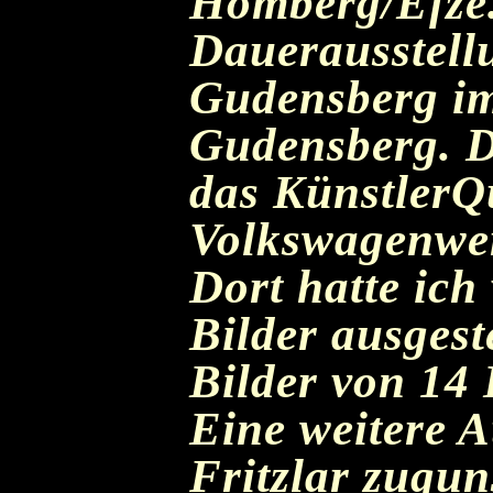
Homberg/Efze. 
Dauerausstell
Gudensberg im
Gudensberg. Di
das KünstlerQ
Volkswagenwer
Dort hatte ich
Bilder ausgest
Bilder von 14 
Eine weitere A
Fritzlar zugun