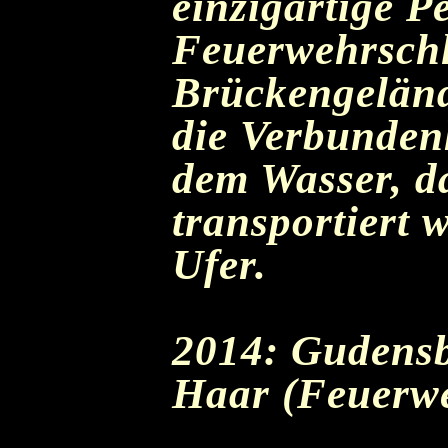
einzigartige P
Feuerwehrschl
Brückengelände
die Verbunden
dem Wasser, d
transportiert 
Ufer.
2014: Gudensb
Haar (Feuerwe