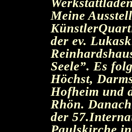
Werkstattlade
Meine Ausstel
KünstlerQuart
der ev. Lukas
Reinhardshaus
Seele”. Es fol
Höchst, Darmst
Hofheim und d
Rhön. Danach 
der 57.Interna
Paulskirche i