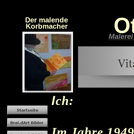
O
Der malende
Korbmacher
Malere
I
ch:
Im Jahre 1949